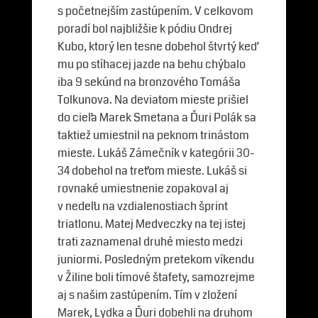
s početnejším zastúpením. V celkovom
poradí bol najbližšie k pódiu Ondrej
Kubo, ktorý len tesne dobehol štvrtý keď
mu po stíhacej jazde na behu chýbalo
iba 9 sekúnd na bronzového Tomáša
Tolkunova. Na deviatom mieste prišiel
do cieľa Marek Smetana a Ďuri Polák sa
taktiež umiestnil na peknom trinástom
mieste. Lukáš Zámečník v kategórii 30-
34 dobehol na treťom mieste. Lukáš si
rovnaké umiestnenie zopakoval aj
v nedeľu na vzdialenostiach šprint
triatlonu. Matej Medveczky na tej istej
trati zaznamenal druhé miesto medzi
juniormi. Posledným pretekom víkendu
v Žiline boli tímové štafety, samozrejme
aj s našim zastúpením. Tím v zložení
Marek, Lydka a Ďuri dobehli na druhom