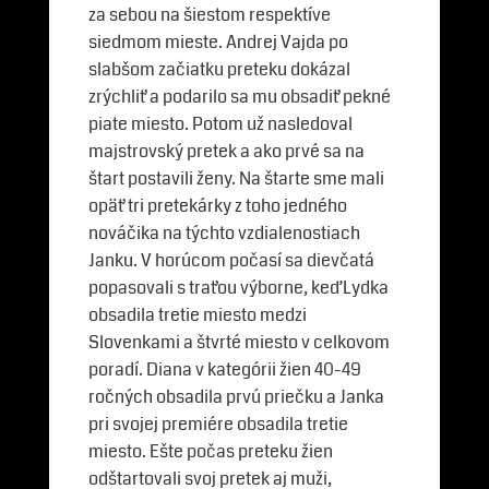
za sebou na šiestom respektíve
siedmom mieste. Andrej Vajda po
slabšom začiatku preteku dokázal
zrýchliť a podarilo sa mu obsadiť pekné
piate miesto. Potom už nasledoval
majstrovský pretek a ako prvé sa na
štart postavili ženy. Na štarte sme mali
opäť tri pretekárky z toho jedného
nováčika na týchto vzdialenostiach
Janku. V horúcom počasí sa dievčatá
popasovali s traťou výborne, keď Lydka
obsadila tretie miesto medzi
Slovenkami a štvrté miesto v celkovom
poradí. Diana v kategórii žien 40-49
ročných obsadila prvú priečku a Janka
pri svojej premiére obsadila tretie
miesto. Ešte počas preteku žien
odštartovali svoj pretek aj muži,