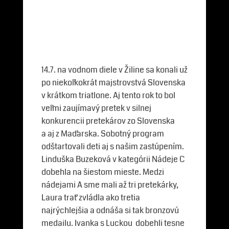
14.7. na vodnom diele v Žiline sa konali už
po niekoľkokrát majstrovstvá Slovenska
v krátkom triatlone. Aj tento rok to bol
veľmi zaujímavý pretek v silnej
konkurencii pretekárov zo Slovenska
a aj z Maďarska. Sobotný program
odštartovali deti aj s našim zastúpením.
Linduška Buzeková v kategórii Nádeje C
dobehla na šiestom mieste. Medzi
nádejami A sme mali až tri pretekárky,
Laura trať zvládla ako tretia
najrýchlejšia a odnáša si tak bronzovú
medailu. Ivanka s Luckou dobehli tesne