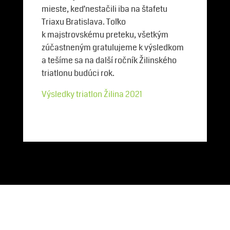
mieste, keď nestačili iba na štafetu
Triaxu Bratislava. Toľko
k majstrovskému preteku, všetkým
zúčastneným gratulujeme k výsledkom
a tešíme sa na další ročník Žilinského
triatlonu budúci rok.
Výsledky triatlon Žilina 2021