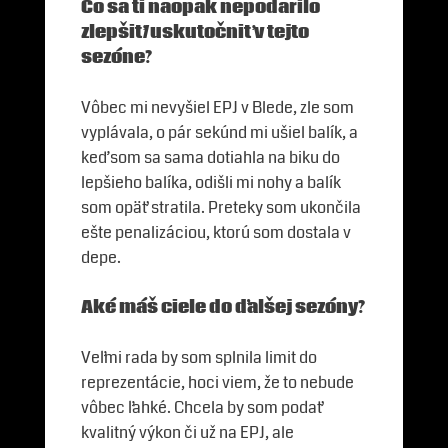
Čo sa ti naopak nepodarilo
zlepšiť/uskutočniť v tejto
sezóne?
Vôbec mi nevyšiel EPJ v Blede, zle som
vyplávala, o pár sekúnd mi ušiel balík, a
keď som sa sama dotiahla na biku do
lepšieho balíka, odišli mi nohy a balík
som opäť stratila. Preteky som ukončila
ešte penalizáciou, ktorú som dostala v
depe.
Aké máš ciele do ďalšej sezóny?
Veľmi rada by som splnila limit do
reprezentácie, hoci viem, že to nebude
vôbec ľahké. Chcela by som podať
kvalitný výkon či už na EPJ, ale