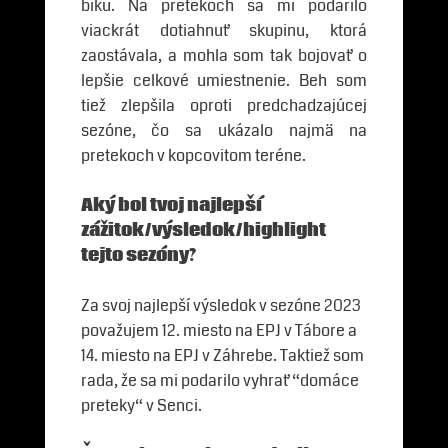
biku. Na pretekoch sa mi podarilo
viackrát dotiahnuť skupinu, ktorá
zaostávala, a mohla som tak bojovať o
lepšie celkové umiestnenie. Beh som
tiež zlepšila oproti predchadzajúcej
sezóne, čo sa ukázalo najmä na
pretekoch v kopcovitom teréne.
Aký bol tvoj najlepší
zážitok/výsledok/highlight
tejto sezóny?
Za svoj najlepší výsledok v sezóne 2023
považujem 12. miesto na EPJ v Tábore a
14. miesto na EPJ v Záhrebe. Taktiež som
rada, že sa mi podarilo vyhrať “domáce
preteky“ v Senci.