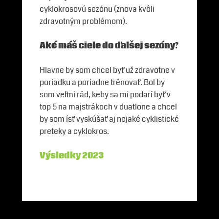
cyklokrosovú sezónu (znova kvôli
zdravotným problémom).
Aké máš ciele do ďalšej sezóny?
Hlavne by som chcel byť už zdravotne v
poriadku a poriadne trénovať. Bol by
som veľmi rád, keby sa mi podarí byť v
top 5 na majstrákoch v duatlone a chcel
by som ísť vyskúšať aj nejaké cyklistické
preteky a cyklokros.
Výsledky 2023