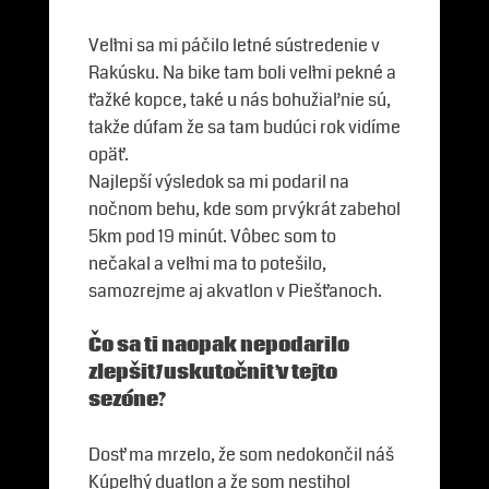
Veľmi sa mi páčilo letné sústredenie v
Rakúsku. Na bike tam boli veľmi pekné a
ťažké kopce, také u nás bohužiaľ nie sú,
takže dúfam že sa tam budúci rok vidíme
opäť.
Najlepší výsledok sa mi podaril na
nočnom behu, kde som prvýkrát zabehol
5km pod 19 minút. Vôbec som to
nečakal a veľmi ma to potešilo,
samozrejme aj akvatlon v Piešťanoch.
Čo sa ti naopak nepodarilo
zlepšiť/uskutočniť v tejto
sezóne?
Dosť ma mrzelo, že som nedokončil náš
Kúpeľný duatlon a že som nestihol