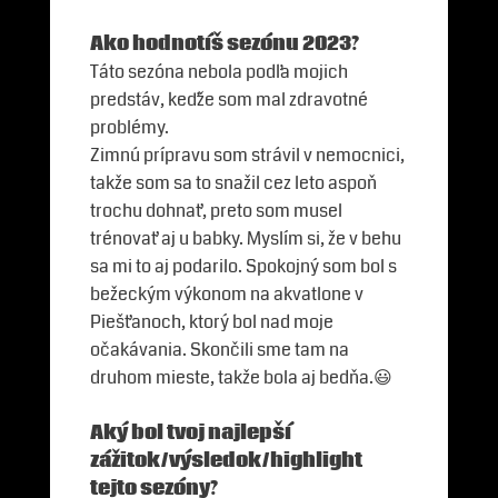
Ako hodnotíš sezónu 2023?
Táto sezóna nebola podľa mojich
predstáv, keďže som mal zdravotné
problémy.
Zimnú prípravu som strávil v nemocnici,
takže som sa to snažil cez leto aspoň
trochu dohnať, preto som musel
trénovať aj u babky. Myslím si, že v behu
sa mi to aj podarilo. Spokojný som bol s
bežeckým výkonom na akvatlone v
Piešťanoch, ktorý bol nad moje
očakávania. Skončili sme tam na
druhom mieste, takže bola aj bedňa.😃
Aký bol tvoj najlepší
zážitok/výsledok/highlight
tejto sezóny?