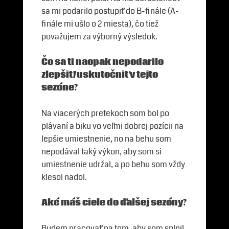
sa mi podarilo postupiť do B-finále (A-
finále mi ušlo o 2 miesta), čo tiež
považujem za výborný výsledok.
Čo sa ti naopak nepodarilo
zlepšiť/uskutočniť v tejto
sezóne?
Na viacerých pretekoch som bol po
plávaní a biku vo veľmi dobrej pozícii na
lepšie umiestnenie, no na behu som
nepodával taký výkon, aby som si
umiestnenie udržal, a po behu som vždy
klesol nadol.
Aké máš ciele do ďalšej sezóny?
Budem pracovať na tom, aby som splnil