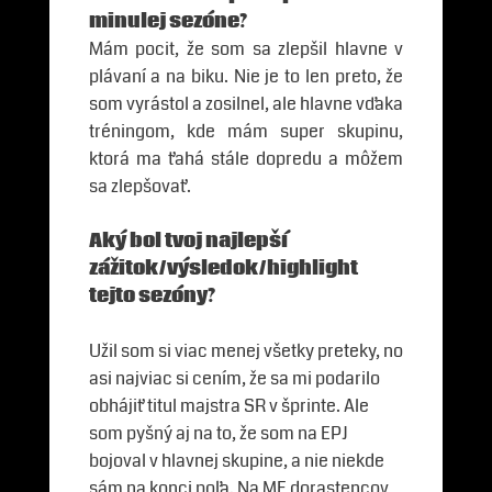
minulej sezóne?
Mám pocit, že som sa zlepšil hlavne v
plávaní a na biku. Nie je to len preto, že
som vyrástol a zosilnel, ale hlavne vďaka
tréningom, kde mám super skupinu,
ktorá ma ťahá stále dopredu a môžem
sa zlepšovať.
Aký bol tvoj najlepší
zážitok/výsledok/highlight
tejto sezóny?
Užil som si viac menej všetky preteky, no
asi najviac si cením, že sa mi podarilo
obhájiť titul majstra SR v šprinte. Ale
som pyšný aj na to, že som na EPJ
bojoval v hlavnej skupine, a nie niekde
sám na konci poľa. Na ME dorastencov