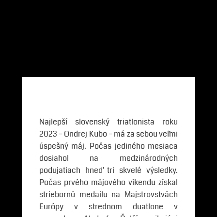
Najlepší slovenský triatlonista roku
2023 – Ondrej Kubo – má za sebou veľmi
úspešný máj. Počas jediného mesiaca
dosiahol na medzinárodných
podujatiach hneď tri skvelé výsledky.
Počas prvého májového víkendu získal
striebornú medailu na Majstrovstvách
Európy v strednom duatlone v