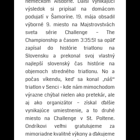
nemeckom Alsdorfe. Ďalší vynikajúci
výsledok si pripísal na domácom
podujatí v Šamoríne. 19. mája obsadil
výborné 9. miesto na Majstrovstvách
sveta série Challenge – The
Championship a časom 3:35:51 sa opäť
zapísal do histórie triatlonu na
Slovensku a prekonal svoj vlastný
najlepší slovenský čas histórie na
objemoch stredného triatlonu. No a
počas víkendu, keď sa konal „náš“
triatlon v Senci – kde nám mimochodom
výrazne chýbal nielen ako pretekár, ale
aj ako organizátor – získal ďalšie
vynikajúce umiestnenie, a to druhé
miesto na Challenge v St. Poltene.
Ondríkovi veľmi gratulujeme za
mimoriadne kvalitné výkony a ďakujeme