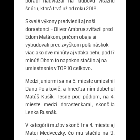
poradí nadviazal na klubovú víťaznú
šnúru, ktorá trvá už od roku 2018.
Skvelé výkony predviedli aj naši
dorastenci – Oliver Ambrus zvíťazil pred
Edom Matákom, pričom obaja si
vybudovali pred zvyškom poľa náskok
viac ako dve minúty aj vďaka behu pod 17
minút! Obom to napokon stačilo aj na
umiestnenie v TOP 10 celkovo.
Medzi juniormi sa na 5. mieste umiestnil
Dano Polakovič, a hneď za ním dobehol
Matúš Kušík. Tesne pod pódiom, na 4.
mieste medzi dorastenkami, skončila
Lenka Rusnák.
V kategórii mužov skončil na 4. mieste aj
Matej Medveczky, čo mu stačilo na 9.