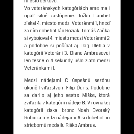
miesto celkovo.
Vo veteránskych kategóriách sme mali
opäť silné zastúpenie. Jožko Danihel
získal 4. miesto medzi Veteránmi 1, hneď
za ním dobehol Ján Roziak. Tomáš Začka
si vybojoval 4. miesto medzi Veteránmi 2
a podobne si počínal aj Dag Ulehla v
kategórii Veteráni 3. Diane Ambrusovej
len tesne o 4 sekundy ušlo zlato medzi
Veteránkami 1.
Medzi nádejami C úspešnú sezónu
ukončil viťazstvom Filip Ďuris. Podobne
sa darilo aj jeho sestre Miške, ktorá
zviťazila v kategórii nádeje B. V rovnakej
kategórii získal bronz Noah Dvorský
Rubini a medzi nádejami A si dobehol po
striebornú medailu Riško Ambrus.