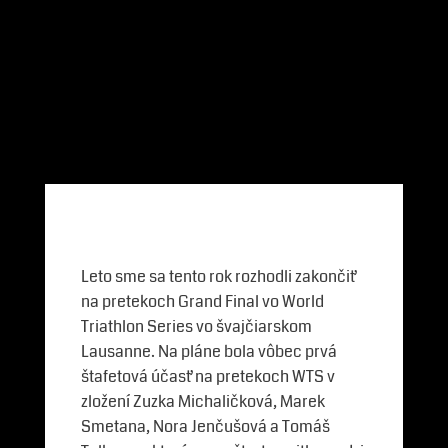
Leto sme sa tento rok rozhodli zakončiť
na pretekoch Grand Final vo World
Triathlon Series vo švajčiarskom
Lausanne. Na pláne bola vôbec prvá
štafetová účasť na pretekoch WTS v
zložení Zuzka Michaličková, Marek
Smetana, Nora Jenčušová a Tomáš