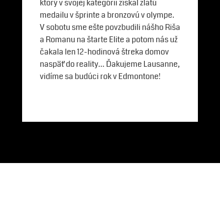
ktorý v svojej kategórii získal zlatú
medailu v šprinte a bronzovú v olympe.
V sobotu sme ešte povzbudili nášho Riša
a Romanu na štarte Elite a potom nás už
čakala len 12-hodinová štreka domov
naspäť do reality… Ďakujeme Lausanne,
vidíme sa budúci rok v Edmontone!
Partneri