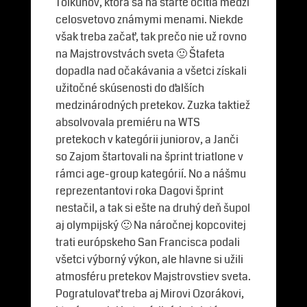
Tolkunov, ktorá sa na štarte ocitla medzi
celosvetovo známymi menami. Niekde
však treba začať, tak prečo nie už rovno
na Majstrovstvách sveta 🙂 Štafeta
dopadla nad očakávania a všetci získali
užitočné skúsenosti do ďalších
medzinárodných pretekov. Zuzka taktiež
absolvovala premiéru na WTS
pretekoch v kategórii juniorov, a Janči
so Zajom štartovali na šprint triatlone v
rámci age-group kategórií. No a nášmu
reprezentantovi roka Dagovi šprint
nestačil, a tak si ešte na druhý deň šupol
aj olympijský 🙂 Na náročnej kopcovitej
trati európskeho San Francisca podali
všetci výborný výkon, ale hlavne si užili
atmosféru pretekov Majstrovstiev sveta.
Pogratulovať treba aj Mirovi Ozorákovi,