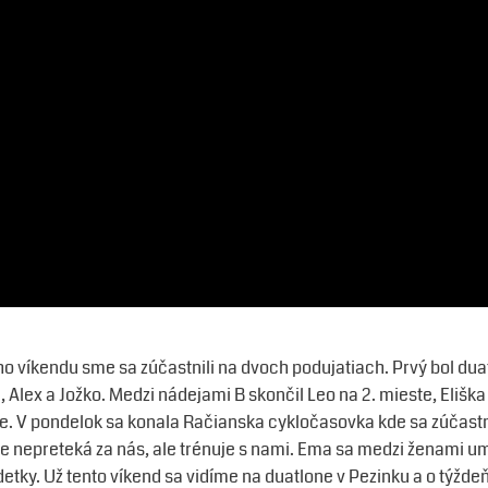
 víkendu sme sa zúčastnili na dvoch podujatiach. Prvý bol duat
a, Alex a Jožko. Medzi nádejami B skončil Leo na 2. mieste, Elišk
te. V pondelok sa konala Račianska cykločasovka kde sa zúčastni
íce nepreteká za nás, ale trénuje s nami. Ema sa medzi ženami um
detky. Už tento víkend sa vidíme na duatlone v Pezinku a o týžd