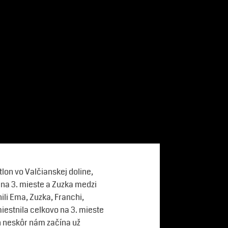
lon vo Valčianskej doline,
a na 3. mieste a Zuzka medzi
li Ema, Zuzka, Franchi,
iestnila celkovo na 3. mieste
eň neskôr nám začína už