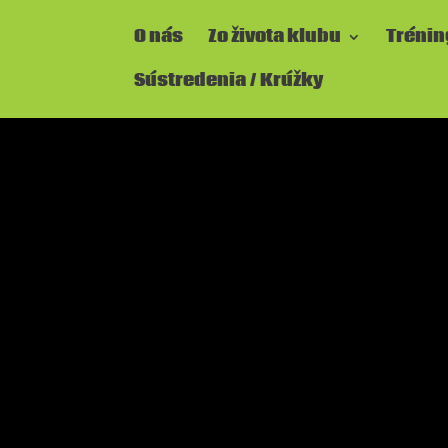
O nás
Zo života klubu
Trénin
Sústredenia / Krúžky