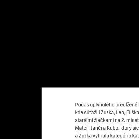
Počas uplynulého predĺženého
kde súťažili Zuzka, Leo, Elišk
staršími žiačkami na 2. mies
Matej , Janči a Kubo, ktorý s
a Zuzka vyhrala kategóriu ka