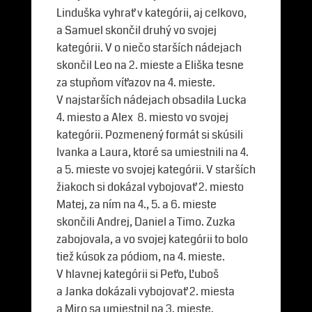
Linduška vyhrať v kategórii, aj celkovo,
a Samuel skončil druhý vo svojej
kategórii. V o niečo starších nádejach
skončil Leo na 2. mieste a Eliška tesne
za stupňom víťazov na 4. mieste.
V najstarších nádejach obsadila Lucka
4. miesto a Alex 8. miesto vo svojej
kategórii. Pozmenený formát si skúsili
Ivanka a Laura, ktoré sa umiestnili na 4.
a 5. mieste vo svojej kategórii. V starších
žiakoch si dokázal vybojovať 2. miesto
Matej, za ním na 4., 5. a 6. mieste
skončili Andrej, Daniel a Timo. Zuzka
zabojovala, a vo svojej kategórii to bolo
tiež kúsok za pódiom, na 4. mieste.
V hlavnej kategórii si Peťo, Ľuboš
a Janka dokázali vybojovať 2. miesta
a Miro sa umiestnil na 3. mieste.