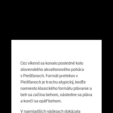
Cez víkend sa konalo posledné kolo
slovenského akvatlonového pohára
v Piešťanoch. Formát pretekov v
Piešťanoch je trochu atypický, keďže
namiesto klasického formátu plávanie a
beh sa začína behom, následne sa pláva
a končí sa opäť behom.
V najmladších nádejach dokázala