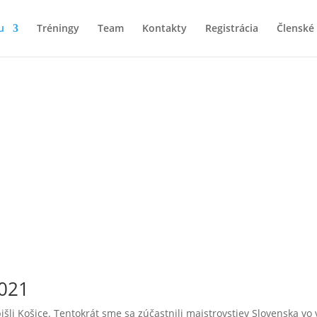
u
Tréningy
Team
Kontakty
Registrácia
Členské
Archív článkov z roka 2021
2021
išli Košice. Tentokrát sme sa zúčastnili majstrovstiev Slovenska vo