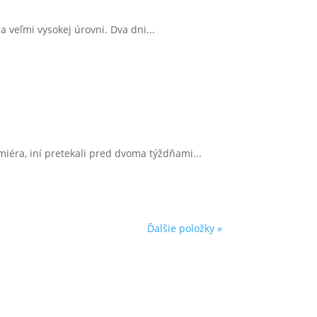
a veľmi vysokej úrovni. Dva dni...
iéra, iní pretekali pred dvoma týždňami...
Ďalšie položky »