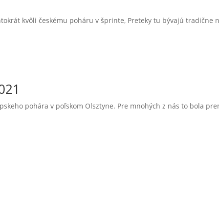
tokrát kvôli českému poháru v šprinte, Preteky tu bývajú tradične n
2021
pskeho pohára v poľskom Olsztyne. Pre mnohých z nás to bola prem